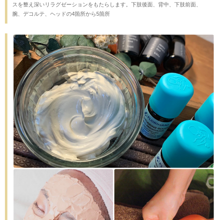
スを整え深いリラグゼーションをもたらします。下肢後面、背中、下肢前面、
腕、デコルテ、ヘッドの4箇所から5箇所