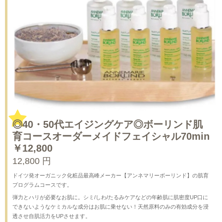
◎40・50代エイジングケア◎ボーリンド肌
育コースオーダーメイドフェイシャル70min
￥12,800
12,800 円
ドイツ発オーガニック化粧品最高峰メーカー【アンネマリーボーリンド】の肌育
プログラムコースです。
弾力とハリが必要なお肌に。シミ/しわ/たるみケアなどの年齢肌に肌密度UP口に
できないようなケミカルな成分はお肌に乗せない！天然原料のみの有効成分を浸
透させ自肌活力をUPさせます。